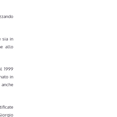
izzando
 sia in
ne allo
al 1999
nato in
 anche
ificate
Giorgio