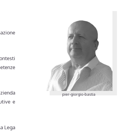
mazione
ontesti
petenze
azienda
pier-giorgio-bastia
utive e
la Lega