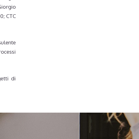
Giorgio
0; CTC
sulente
rocessi
etti di